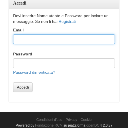
Accedi
Devi inserire Nome utente e Password per inviare un
messaggio. Se non li hai
Registrati
Email
Password
Password dimenticata?
Accedi
Condizioni d'uso
-
Privacy
-
Cookie
Powered by
Fondazione RCM
su piattaforma
openDCN
2.0.37