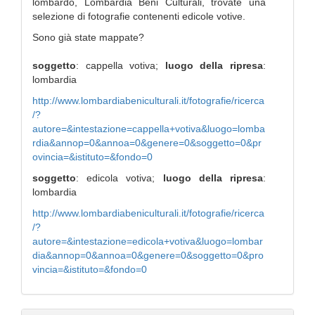
lombardo, Lombardia Beni Culturali, trovate una
selezione di fotografie contenenti edicole votive.
Sono già state mappate?
soggetto
: cappella votiva;
luogo della ripresa
:
lombardia
http://www.lombardiabeniculturali.it/fotografie/ricerca
/?
autore=&intestazione=cappella+votiva&luogo=lomba
rdia&annop=0&annoa=0&genere=0&soggetto=0&pr
ovincia=&istituto=&fondo=0
soggetto
: edicola votiva;
luogo della ripresa
:
lombardia
http://www.lombardiabeniculturali.it/fotografie/ricerca
/?
autore=&intestazione=edicola+votiva&luogo=lombar
dia&annop=0&annoa=0&genere=0&soggetto=0&pro
vincia=&istituto=&fondo=0