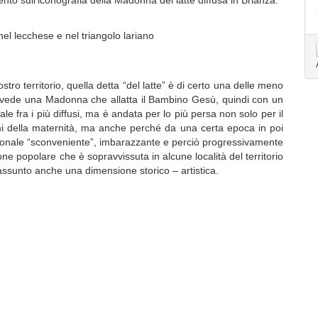
to sull'iconografia della Madonna del latte diffusa in Brianza:
el lecchese e nel triangolo lariano
 territorio, quella detta “del latte” è di certo una delle meno
revede una Madonna che allatta il Bambino Gesù, quindi con un
 fra i più diffusi, ma è andata per lo più persa non solo per il
emi della maternità, ma anche perché da una certa epoca in poi
ionale “sconveniente”, imbarazzante e perciò progressivamente
e popolare che è sopravvissuta in alcune località del territorio
assunto anche una dimensione storico – artistica.