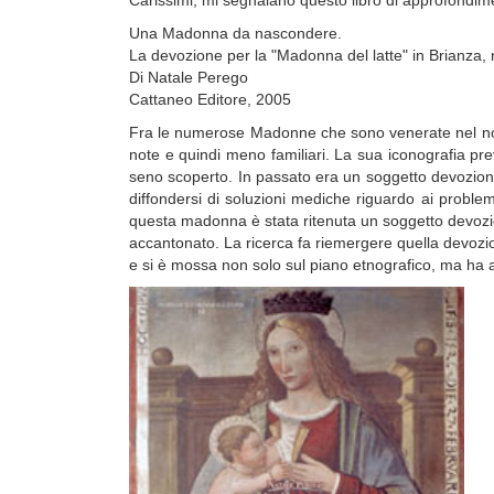
Carissimi, mi segnalano questo libro di approfondimen
Una Madonna da nascondere.
La devozione per la "Madonna del latte" in Brianza, n
Di Natale Perego
Cattaneo Editore, 2005
Fra le numerose Madonne che sono venerate nel nostro
note e quindi meno familiari. La sua iconografia p
seno scoperto. In passato era un soggetto devozionale
diffondersi di soluzioni mediche riguardo ai probl
questa madonna è stata ritenuta un soggetto devoz
accantonato. La ricerca fa riemergere quella devozion
e si è mossa non solo sul piano etnografico, ma ha 