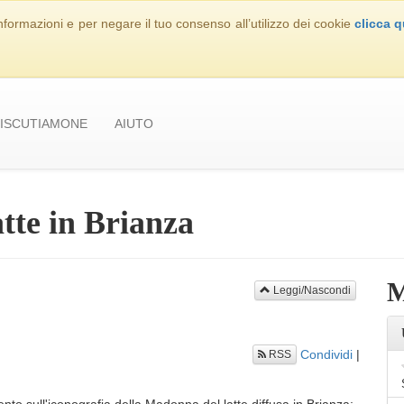
nformazioni e per negare il tuo consenso all’utilizzo dei cookie
clicca q
ISCUTIAMONE
AIUTO
tte in Brianza
M
Leggi/Nascondi
Condividi
|
RSS