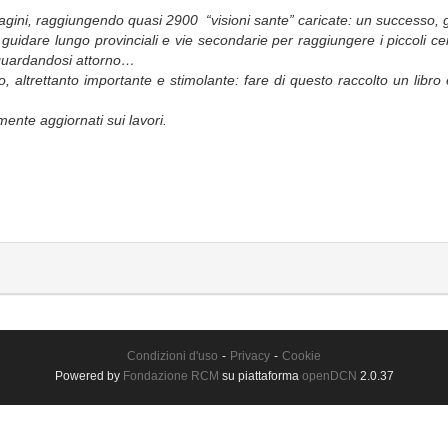
agini, raggiungendo quasi 2900 “visioni sante” caricate: un successo, g
guidare lungo provinciali e vie secondarie per raggiungere i piccoli ce
ci guardandosi attorno…
, altrettanto importante e stimolante: fare di questo raccolto un libr
mente aggiornati sui lavori.
Condizioni d'uso
-
Privacy
-
Cookie
Powered by
Fondazione RCM
su piattaforma
openDCN
2.0.37