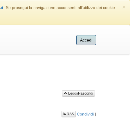
×
ui
. Se prosegui la navigazione acconsenti all’utilizzo dei cookie.
Accedi
Leggi/Nascondi
Condividi
|
RSS