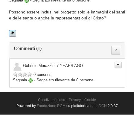
Segnala
-
Segnalato rilevante da
0
persone.
Possono essere inclusi nel progetto solo le immagini dei santi
e delle sante o anche le rappresentazioni di Cristo?
Commenti (1)
Gabriele Marazzini
7 YEARS AGO
0 consensi
Segnala
-
Segnalato rilevante da
0
persone.
Condizioni d'uso
-
Privacy
-
Cookie
Powered by
Fondazione RCM
su piattaforma
openDCN
2.0.37