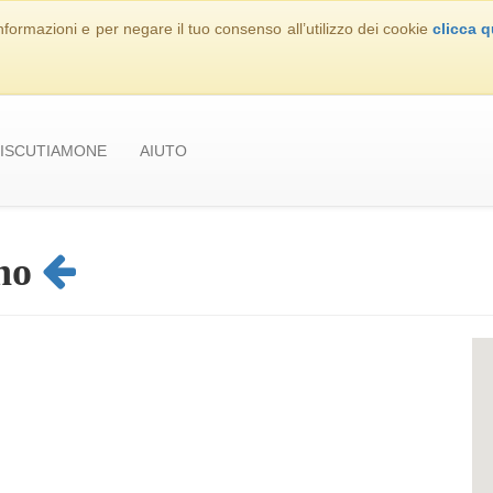
nformazioni e per negare il tuo consenso all’utilizzo dei cookie
clicca q
ISCUTIAMONE
AIUTO
no