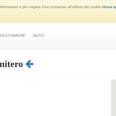
nformazioni e per negare il tuo consenso all’utilizzo dei cookie
clicca q
ISCUTIAMONE
AIUTO
mitero