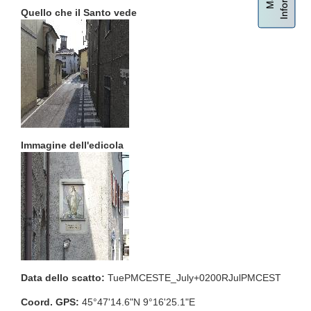
Quello che il Santo vede
Immagine dell'edicola
Data dello scatto:
TuePMCESTE_July+0200RJulPMCEST
Coord. GPS:
45°47'14.6"N 9°16'25.1"E