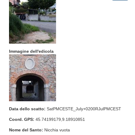
Immagine dell'edicola
Data dello scatto:
SatPMCESTE_July+0200RJulPMCEST
Coord. GPS:
45.74199179,9.18910851
Nome del Santo:
Nicchia vuota