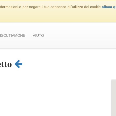
nformazioni e per negare il tuo consenso all’utilizzo dei cookie
clicca q
ISCUTIAMONE
AIUTO
etto