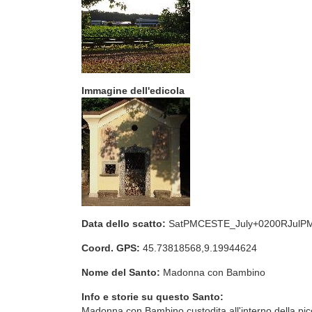
Immagine dell'edicola
Data dello scatto:
SatPMCESTE_July+0200RJulP
Coord. GPS:
45.73818568,9.19944624
Nome del Santo:
Madonna con Bambino
Info e storie su questo Santo:
Madonna con Bambino custodita all'interno della picc