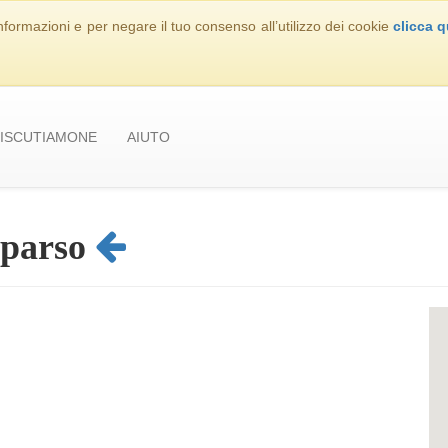
nformazioni e per negare il tuo consenso all’utilizzo dei cookie
clicca q
ISCUTIAMONE
AIUTO
mparso