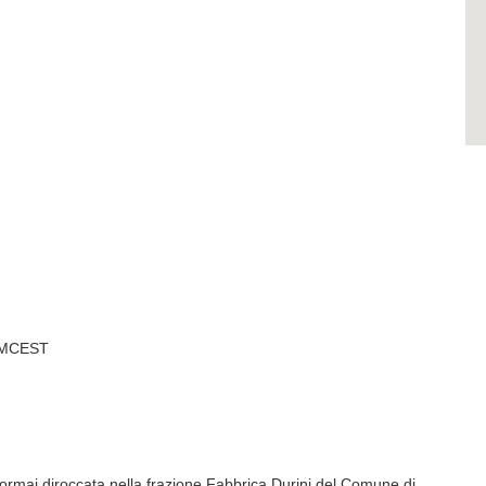
PMCEST
 ormai diroccata nella frazione Fabbrica Durini del Comune di