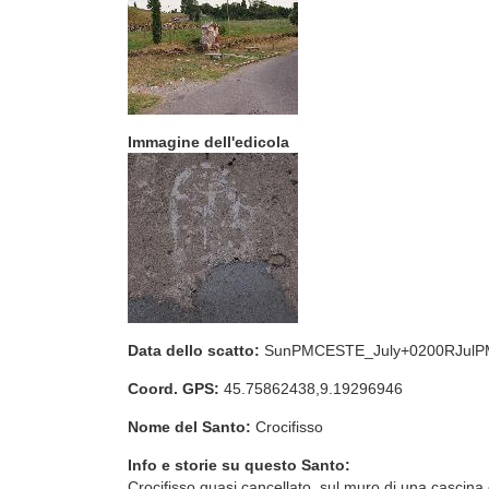
Immagine dell'edicola
Data dello scatto:
SunPMCESTE_July+0200RJul
Coord. GPS:
45.75862438,9.19296946
Nome del Santo:
Crocifisso
Info e storie su questo Santo:
Crocifisso quasi cancellato, sul muro di una cascina