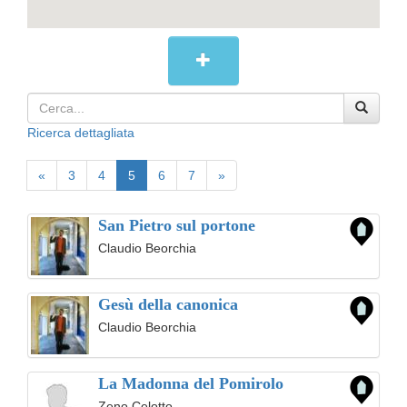
Ricerca dettagliata
«
3
4
5
6
7
»
San Pietro sul portone
Claudio Beorchia
Gesù della canonica
Claudio Beorchia
La Madonna del Pomirolo
Zeno Celotto