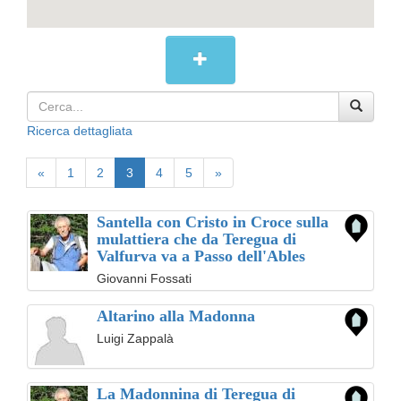
Ricerca dettagliata
«
1
2
3
4
5
»
Santella con Cristo in Croce sulla
mulattiera che da Teregua di
Valfurva va a Passo dell'Ables
Giovanni Fossati
Altarino alla Madonna
Luigi Zappalà
La Madonnina di Teregua di